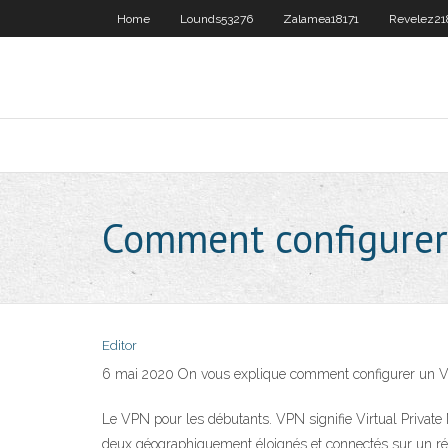
Home
Lounds53276
Zalamea18171
Revelez21
Comment configurer
Editor
6 mai 2020 On vous explique comment configurer un VPN
Le VPN pour les débutants. VPN signifie Virtual Private 
deux géographiquement éloignés et connectés sur un ré