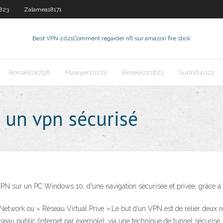
823
Zalamea18171
Best VPN 2021
Comment regarder nfl sur amazon fire stick
Bonsell74798
Mawyer10274
Revelez21823
Sunn64022
 un vpn sécurisé
 sur un PC Windows 10, d'une navigation sécurisée et privée, grâce à
Network ou « Réseau Virtual Privé ».Le but d’un VPN est de relier deux r
seau public (internet par exemple), via une technique de tunnel sécur