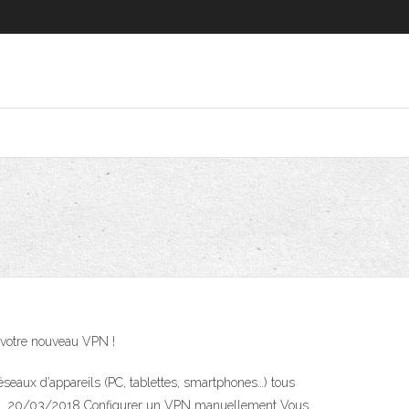
 votre nouveau VPN !
éseaux d’appareils (PC, tablettes, smartphones…) tous
isé … 20/03/2018 Configurer un VPN manuellement Vous