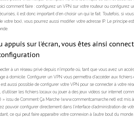
i comment faire : configurez un VPN sur votre routeur ou configurez u
risés, il est donc important d'en choisir un qui le fait. Toutefois, si v
e votre box), vous pourrez aussi modifier votre adresse IP. Le principe est
onde.
u appuis sur l'écran, vous êtes ainsi connec
configuration
cter à un réseau privé depuis n'importe où, tant que vous avez un accès à
usage à domicile. Configurer un VPN vous permettra d'accéder aux fichier
est aussi possible de configurer votre VPN pour se connecter à votre ré
 d’utiliser les fichiers locaux ou jouer à des jeux vidéos sur internet co
V) » issu de Comment Ça Marche (www.commentcamarche.net) est mis à di
uvoir configurer directement dans l’interface d’administration de votre
stant, ce qui peut faire apparaitre votre connexion à l’autre bout du monde.